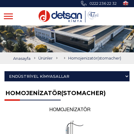
0222 236 22 32
Anasayfa
Ürünler
Homojenizatör(stomacher)
HOMOJENİZATÖR(STOMACHER)